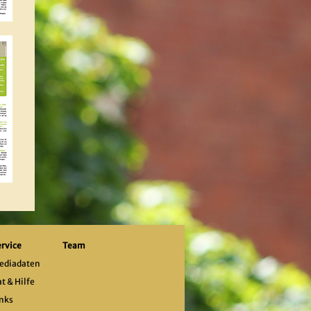
ervice
Team
ediadaten
t & Hilfe
inks