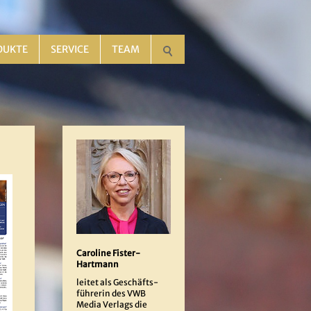
DUKTE
SERVICE
TEAM
Caroline Fister-
Hartmann
leitet als Geschäfts-
führerin des VWB
Media Verlags die