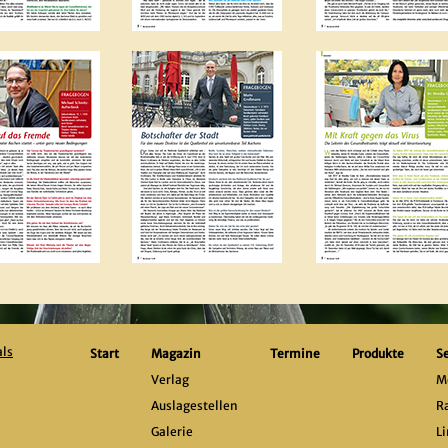
ls
Start
Magazin
Termine
Produkte
S
Verlag
M
Auslagestellen
Ra
Galerie
L